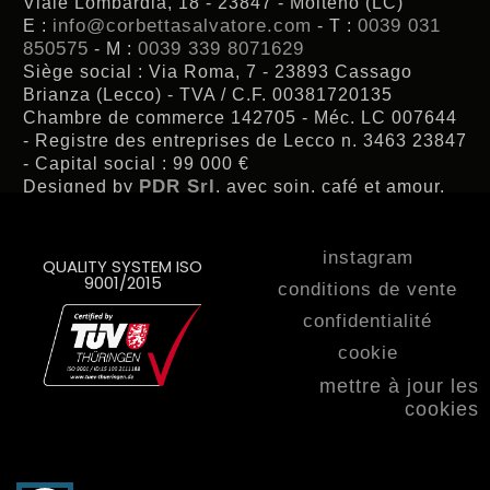
Viale Lombardia, 18 - 23847 - Molteno (LC)
info@corbettasalvatore.com
0039 031
E :
- T :
850575
0039 339 8071629
- M :
Siège social : Via Roma, 7 - 23893 Cassago
Brianza (Lecco) - TVA / C.F. 00381720135
Chambre de commerce 142705 - Méc. LC 007644
- Registre des entreprises de Lecco n. 3463 23847
- Capital social : 99 000 €
PDR Srl
Designed by
, avec soin, café et amour.
instagram
QUALITY SYSTEM ISO
9001/2015
conditions de vente
confidentialité
cookie
mettre à jour les
cookies