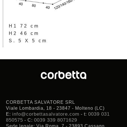
H1 72 cm
H2 46 cm
S. 5 X 5 cm
CORBETTA SALVATORE SRL
Viale Lombardia, 18 - 23847 - Molteno (LC)
info@corbettasalvatore.com
0039 031
E:
- t:
850575
0039 339 8071629
- C:
Sede legale: Via Roma, 7 - 23893 Cassago