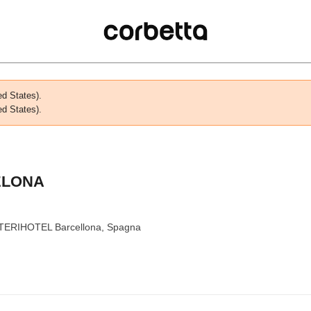
ed States).
ed States).
ELONA
INTERIHOTEL Barcellona, Spagna