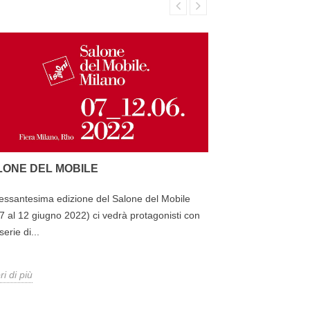
LONE DEL MOBILE
SCOPRITE DO
essantesima edizione del Salone del Mobile
Tra le novità di q
 7 al 12 giugno 2022) ci vedrà protagonisti con
Dotty.Venite a sco
erie di...
scopri di più
ri di più